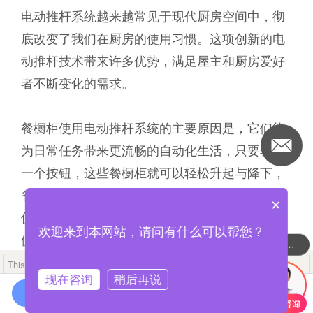
电动推杆系统越来越常见于现代厨房空间中，彻
底改变了我们在厨房的使用习惯。这项创新的电
动推杆技术带来许多优势，满足屋主和厨房爱好
者不断变化的需求。
餐橱柜使用电动推杆系统的主要原因是，它们能
为日常任务带来更流畅的自动化生活，只要轻触
一个按钮，这些餐橱柜就可以轻松升起与降下，
省去手动操作的麻烦，为厨房增添了一丝未来的
×
优雅感，对行动能力有限的人士来说，也提高了
欢迎来到本网站，请问有什么可以帮您？
便利性和使用友善性。
可以介绍下你们的产品么
This mobile site is designed for compatibility with iOS 8.0+ or Android
5.0+ devices.
现在咨询
稍后再说
电动推杆系统具备许多使用优点。首先，电动推
在线咨询
杆系统能够让屋主妥善利用厨房空间，餐橱柜可