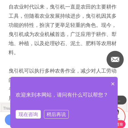
自农业时代以来，曳引机一直是农田的主要耕作
工具，但随着农业发展持续进步，曳引机因其多
功能的特性，扮演了更举足轻重的角色。现今，
曳引机成为农业机械首选，广泛应用于耕作、犁
地、种植，以及处理砂石、泥土、肥料等农用材
料。
曳引机可以执行多种农务作业，减少对人工劳动
的额外需求，多功能特性让农作成本效益更高、
×
省下耕作时间。此外，曳引机的强大拉动力和耐
欢迎来到本网站，请问有什么可以帮您？
用性，很适合操作高负重任务，在正常传动下平
可以介绍下你们的产品么
稳的运行。
This mobile site is designed for compatibility with iOS 8.0+ or Android
5.0+ devices.
现在咨询
稍后再说
在线咨询
堤摩讯 (TiMOTION)的工业系列电动线性推杆和