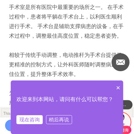
手术室是所有医院中最重要的场所之一。 在手术
过程中，患者将平躺在手术台上，以利医生顺利
进行手术。 手术台是辅助支撑病患的设备，在手
术过程中，调整最佳高度位置，稳定患者姿势。
相较于传统手动调整，电动推杆为手术台提供了
更精准的控制方式，让外科医师随时调整病床最
佳位置，提升整体手术效率。
×
为了追求更卓越的手术台电动推杆解决方案，堤
欢迎来到本网站，请问有什么可以帮您？
摩讯（TiMOTION）以专业的背景和可靠的技术
可以介绍下你们的产品么
领先业界。 作为该领域的世界级领导制造商，堤
This mobile site is designed for compatibility with iOS 8.0+ or Android
5.0+ devices.
现在咨询
稍后再说
摩讯（TiMOTION）与其他品牌相比的优势不仅
在线咨询
是优越的技术实力，还有对客制化的承诺要求。