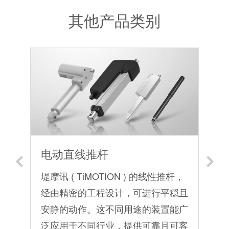
其他产品类别
电动直线推杆
件系
堤摩讯 ( TiMOTION ) 的线性推杆，
堤
加线
经由精密的工程设计，可进行平穏且
床底
安静的动作。这不同用途的装置能广
配件
泛应用于不同行业，提供可靠且可客