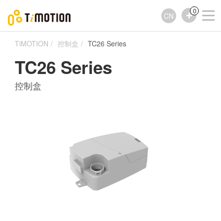
0
CN
TiMOTION
控制盒
TC26 Series
TC26 Series
控制盒