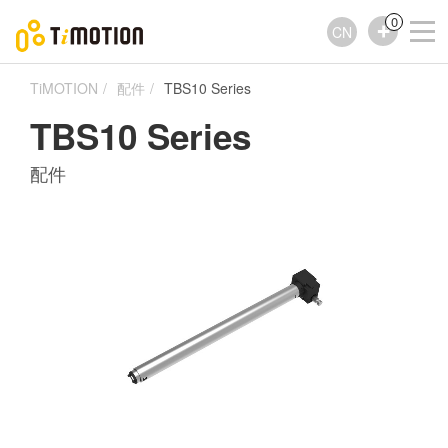
0
CN
TiMOTION
配件
TBS10 Series
TBS10 Series
配件