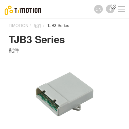
0
CN
TiMOTION
配件
TJB3 Series
TJB3 Series
配件