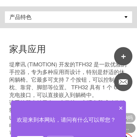
家具应用
堤摩讯 (TiMOTION) 开发的TFH32 是一款优雅的
手控器，专为多种应用而设计，特别是舒适的休
闲躺椅。它最多可支持 7 个按钮，可以控制头
枕、靠背、脚部等位置。 TFH32 具有 1 个 USB
充电接口，可以直接嵌入到躺椅中。
该手控器支持最多 3 个马达，实现多段式动作控
×
制，适用于家庭沙发及影院座椅等场景。内置的
现在有优惠活动吗
USB 接口让用户在放松时也能轻松为移动设备充
欢迎来到本网站，请问有什么可以帮您？
电。对于寻求具备 USB 充电功能、现代外观且
可以介绍下你们的产品么
可嵌入式设计的制造商而言，TFH32 是理想之