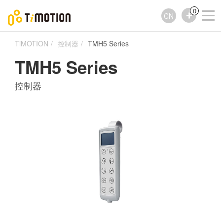
0
CN
TiMOTION
控制器
TMH5 Series
TMH5 Series
控制器