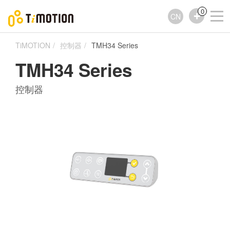
0
CN
TiMOTION
控制器
TMH34 Series
TMH34 Series
控制器