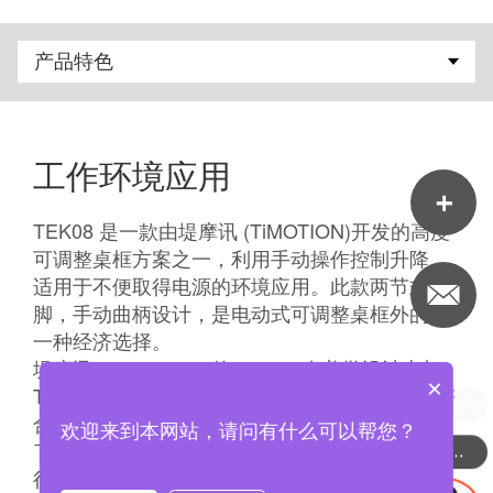
工作环境应用
TEK08 是一款由堤摩讯 (TiMOTION)开发的高度
可调整桌框方案之一，利用手动操作控制升降，
适用于不便取得电源的环境应用。此款两节式桌
脚，手动曲柄设计，是电动式可调整桌框外的另
一种经济选择。
堤摩讯 (TiMOTION) 的 TEK08 在美学设计上与
×
TEK05 相同，在不牺牲质量的情况下采用了更符
现在有优惠活动吗
合成本效益的零组件。 TEK08 的手动曲柄取代
欢迎来到本网站，请问有什么可以帮您？
了原本手控器的位置，完全不需要电力即可运
可以介绍下你们的产品么
行。