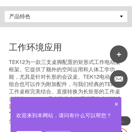
工作环境应用
TEK12为一款三支桌脚配置的矩形式工作电动桌
框架。它提供了额外的空间运用和人体工学功
能，尤其是针对长形的会议桌。TEK12电动桌框
组合也可以作为附加配件，与我们经典的TEK01
工作桌框完美结合。直接转换为长矩形的工作桌
办结构。 TEK12是会议室内的理想工作桌解决方
×
案。
*注意：所谓附加配件只是一种出售方式。 大部
欢迎来到本网站，请问有什么可以帮您？
分TEK12仍提供完整桌框。
可以介绍下你们的产品么